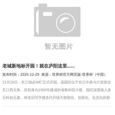
立专项排查小组，对园所教室、消防设施、水电线路、玩具器械等关
键部位逐一检查、立...
老城新地标开园！就在庐阳这里......
发布时间：2025-12-29 来源：世界杯官方网页版-世界杯（中国）
12月29日，长江德必WE"正式开园。该园区位于长江中路与六安路交
叉口西北角，其前身为1960年建成的省教科院大楼。园区深度植入多
元科创元素，将老旧写字楼迭代升级为智能化、创新化、生态化的新
型办公空间，成为长江路都市科创新地标。 据悉，该项目创新采用“国
有资产整合盘活、市场化团队专业运营”双轮驱动模式，充分发挥国有