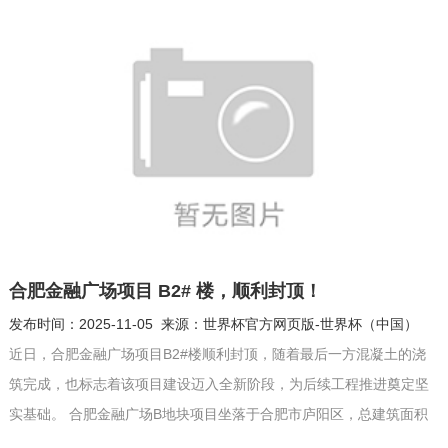
盖个人创客、中小企业及谷歌、诺基亚、东芝等世界500强企业。此次
落子庐阳，IWG雷格斯合肥金...
合肥金融广场项目 B2# 楼，顺利封顶！
发布时间：2025-11-05 来源：世界杯官方网页版-世界杯（中国）
近日，合肥金融广场项目B2#楼顺利封顶，随着最后一方混凝土的浇
筑完成，也标志着该项目建设迈入全新阶段，为后续工程推进奠定坚
实基础。 合肥金融广场B地块项目坐落于合肥市庐阳区，总建筑面积
约18.38万平方米。地上的五栋单体建筑均为办公楼，最高层数为36