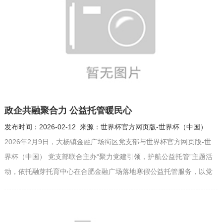
政企共融聚合力 公益托管暖民心
发布时间：2026-02-12 来源：世界杯官方网页版-世界杯（中国）
2026年2月9日，大杨镇金融广场街区党支部与世界杯官方网页版-世
界杯（中国） 党支部联合主办“聚力党建引领，护航公益托管”主题活
动，依托融芽托育中心在合肥金融广场落地寒假公益托管服务，以党
建引领推动优质资源下沉基层，切实解决幼儿寒假照护难题，护航幼
儿健康成长，同时以民生服务为抓手优化营商环境，提升产业园运营
服务能力。 党建联建，凝聚服务合力。双方党支部深化政企联动模