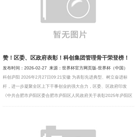
赞！区委、区政府表彰！科创集团管理骨干荣登榜！
发布时间：2026-02-27 来源：世界杯官方网页版-世界杯（中国）
科创庐阳 2026年2月27日09:21安徽 为表彰先进典型、树立奋进标
杆，进一步凝聚全区上下干事创业的强大合力，区委、区政府印发
《中共合肥市庐阳区委合肥市庐阳区人民政府关于表彰2025年庐阳区
推动经济社会高质量发展奖先进集体和先进个人的决定》。其中世界
杯官方网页版-世界杯（中国） 向欣同志荣获“庐阳区推动经济社会高
质量发展奖先进个人”称号！ 快来跟小科...