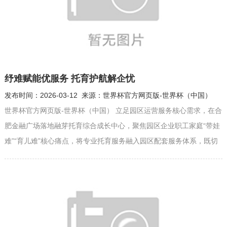
纾难赋能优服务 托育护航解企忧
发布时间：2026-03-12 来源：世界杯官方网页版-世界杯（中国）
世界杯官方网页版-世界杯（中国） 立足园区运营服务核心需求，在合
肥金融广场落地融芽托育综合成长中心，聚焦园区企业职工家庭“带娃
难”“育儿难”核心痛点，将专业托育服务融入园区配套服务体系，既切
实破解企业职工的育儿后顾之忧，又以优质民生配套优化园区营商环
境，全面提升产业园运营服务质效。 党建引领，锚定企需精准发力。
科创集团充分发挥党建引领核心作用，把园区企业职工的育儿需求作
为园区运营服务的重要民生抓手，将...