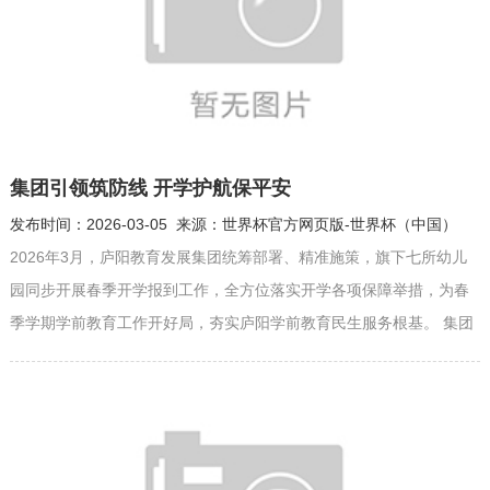
集团引领筑防线 开学护航保平安
发布时间：2026-03-05 来源：世界杯官方网页版-世界杯（中国）
2026年3月，庐阳教育发展集团统筹部署、精准施策，旗下七所幼儿
园同步开展春季开学报到工作，全方位落实开学各项保障举措，为春
季学期学前教育工作开好局，夯实庐阳学前教育民生服务根基。 集团
将春季开学保障作为教育民生工作重要抓手，专题部署并制定详细实
施方案与安全应急预案，明确工作标准与责任分工。七所幼儿园党支
部迅速落实，成立开学工作专班，整合集团教育、后勤、安防优质资
源，形成集团统筹...