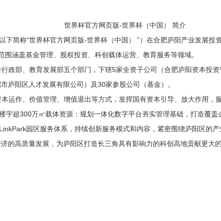
世界杯官方网页版-世界杯（中国） 简介
） （以下简称“世界杯官方网页版-世界杯（中国） ”）在合肥庐阳产业发
范围涵盖基金管理、股权投资、科创载体运营、教育服务等领域。
合行政部、教育发展部五个部门，下辖
5家全资子公司（合肥庐阳资本投
市庐阳区人才发展有限公司）及30家参股公司（基金）。
资本运作、价值管理、增值退出等方式，发挥国有资本引导、放大作用，
楼宇超300万㎡载体资源：规划一体化数字平台夯实管理基础，打造覆盖
LinkPark园区服务体系，持续创新服务模式和内容，紧密围绕庐阳区
经济的高质量发展，为庐阳区打造长三角具有影响力的科创高地贡献更大