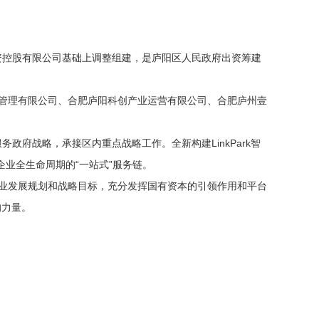
展投资控股有限公司基础上调整组建，是庐阳区人民政府出资筹建
资管理有限公司、合肥庐阳科创产业运营有限公司、合肥庐州壹
服务政府战略，承接区内重点战略工作。
全新构建
LinkPark智
企业全生命周期的“一站式”服务链
。
的产业发展规划和战略目标，充分发挥国有资本的引领作用和平台
的力量。