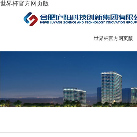
世界杯官方网页版
世界杯官方网页版