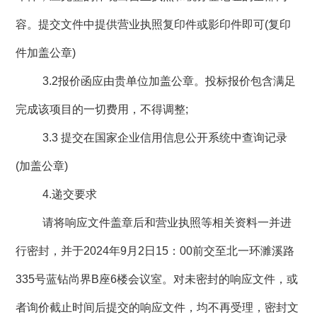
容。提交文件中提供营业执照复印件或影印件即可
(
复印
件加盖公章
)
3.2
报价函应由贵单位加盖公章。投标报价包含满足
完成该项目的一切费用，不得调整
;
3.3
提交在国家企业信用信息公开系统中查询记录
(
加盖公章
)
4.
递交要求
请将响应文件盖章后和营业执照等相关资料一并进
行密封，并于
2024
年
9
月
2
日
15
：
00
前交至北一环濉溪路
335
号蓝钻尚界
B
座
6
楼会议室。对未密封的响应文件，或
者询价截止时间后提交的响应文件，均不再受理，密封文