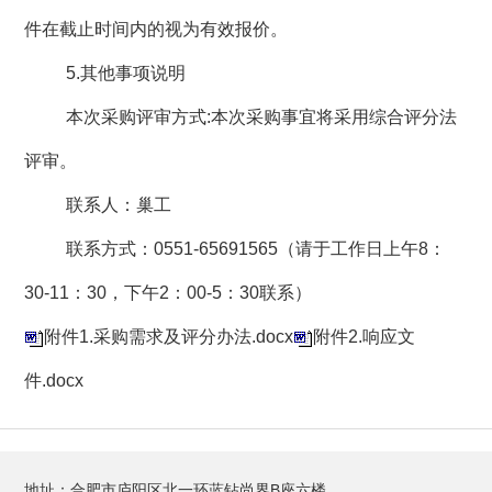
件在截止时间内的视为有效报价。
5.
其他事项说明
本次采购评审方式
:
本次采购事宜将采用综合评分法
评审。
联系人：巢工
联系方式：
0551-65691565
（请于工作日上午
8
：
30-11
：
30
，下午
2
：
00-5
：
30
联系）
附件1.采购需求及评分办法.docx
附件2.响应文
件.docx
地址：合肥市庐阳区北一环蓝钻尚界B座六楼